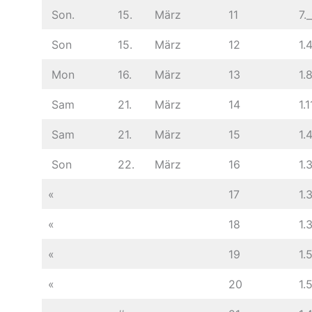
Son.
15.
März
11
7._
Son
15.
März
12
1.
Mon
16.
März
13
1.
Sam
21.
März
14
1.1
Sam
21.
März
15
1.
Son
22.
März
16
1.
«
17
1.
«
18
1.
«
19
1.
«
20
1.