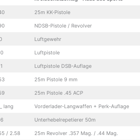
40
25m KK-Pistole
90
NDSB-Pistole / Revolver
0
Luftgewehr
10
Luftpistole
1
Luftpistole DSB-Auflage
53
25m Pistole 9 mm
59
25m Pistole .45 ACP
_ lang
Vorderlader-Langwaffen + Perk-Auflage
56
Unterhebelrepetierer 50m
55 / 2.58
25m Revolver .357 Mag. / .44 Mag.