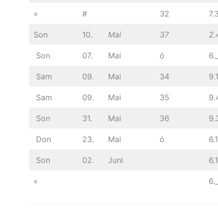
«
#
32
7.
Son
10.
Mai
37
2.
Son
07.
Mai
ó
6._
Sam
09.
Mai
34
9.
Sam
09.
Mai
35
9.
Son
31.
Mai
36
9.
Don
23.
Mai
ó
6.1
Son
02.
Juni
6.
«
6._