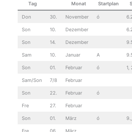
Tag
Monat
Startplan
Don
30.
November
ó
6.
Son
10.
Dezember
6.
Son
14.
Dezember
9.
Sam
10.
Januar
A
9.
Son
01.
Februar
ó
1, 
Sam/Son
7/8
Februar
Son
22.
Februar
ó
Fre
27.
Februar
Son
01.
März
ó
9.
Fre
06.
März