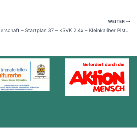
WEITER
Kreismeisterschaft – Startplan 37 – KSVK 2.4x – Kleinkaliber Pistole/Revolver wie Großkaliber 25m