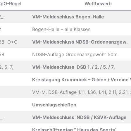
SpO-Regel
Wettbewerb
2_
VM-Meldeschluss Bogen-Halle
2
Bogen-Halle – alle Klassen
58 O+G
VM-Meldeschluss NDSB-Ordonnanzgew.
58
NDSB-Auflage Ordonnanzgewehr 50m
2, 5, 7,
VM-Meldeschluss DSB 1. / 2. / 5. / 7.
Kreistagung Krummbek – Gilden / Vereine
VM-M. DSB-Auflage 1.11, 1.36, 1.41, 2.11, 2.21,
Umschlagschießen
__
VM-Meldeschluss NDSB / KSVK-Auflage
Kreisschützentag “ Haus des Sports“