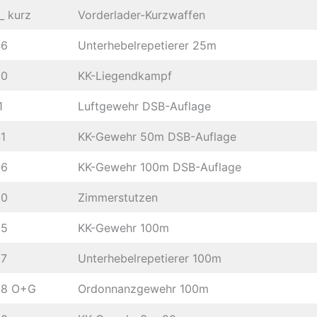
_ kurz
Vorderlader-Kurzwaffen
46
Unterhebelrepetierer 25m
80
KK-Liegendkampf
1
Luftgewehr DSB-Auflage
41
KK-Gewehr 50m DSB-Auflage
36
KK-Gewehr 100m DSB-Auflage
30
Zimmerstutzen
35
KK-Gewehr 100m
57
Unterhebelrepetierer 100m
58 O+G
Ordonnanzgewehr 100m