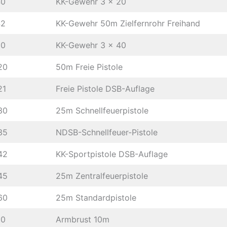
40
KK-Gewehr 3 x 20
42
KK-Gewehr 50m Zielfernrohr Freihand
60
KK-Gewehr 3 x 40
20
50m Freie Pistole
21
Freie Pistole DSB-Auflage
30
25m Schnellfeuerpistole
35
NDSB-Schnellfeuer-Pistole
42
KK-Sportpistole DSB-Auflage
45
25m Zentralfeuerpistole
60
25m Standardpistole
10
Armbrust 10m